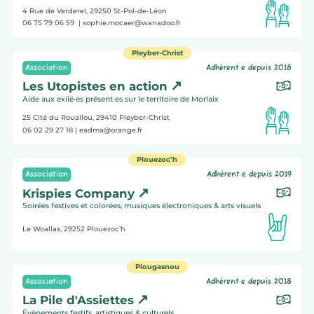
4 Rue de Verderel, 29250
St-Pol-de-Léon
06 75 79 06 59
| sophie.mocaer@wanadoo.fr
Pleyber-Christ
Association
Adhérent·e depuis 2018
Les Utopistes en action
Aide aux exilé·es présent·es sur le territoire de Morlaix
25 Cité du Rouallou, 29410
Pleyber-Christ
06 02 29 27 18
| eadma@orange.fr
Plouezoc’h
Association
Adhérent·e depuis 2019
Krispies Company
Soirées festives et colorées, musiques électroniques & arts visuels
Le Woallas, 29252
Plouezoc’h
Plougasnou
Association
Adhérent·e depuis 2018
La Pile d'Assiettes
Évènements festifs, artistiques & culturels