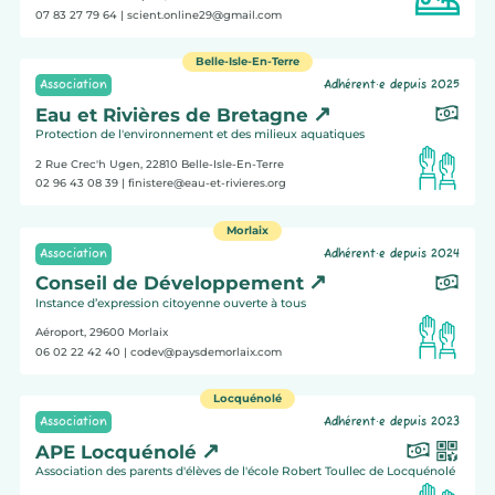
07 83 27 79 64
| scient.online29@gmail.com
Belle-Isle-En-Terre
Association
Adhérent·e depuis 2025
Eau et Rivières de Bretagne
Protection de l'environnement et des milieux aquatiques
2 Rue Crec'h Ugen, 22810
Belle-Isle-En-Terre
02 96 43 08 39
| finistere@eau-et-rivieres.org
Morlaix
Association
Adhérent·e depuis 2024
Conseil de Développement
Instance d’expression citoyenne ouverte à tous
Aéroport, 29600
Morlaix
06 02 22 42 40
| codev@paysdemorlaix.com
Locquénolé
Association
Adhérent·e depuis 2023
APE Locquénolé
Association des parents d'élèves de l'école Robert Toullec de Locquénolé