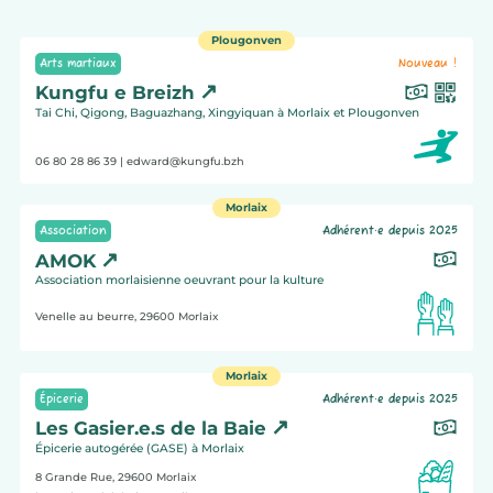
Plougonven
Arts martiaux
Nouveau !
Kungfu e Breizh
Tai Chi, Qigong, Baguazhang, Xingyiquan à Morlaix et Plougonven
06 80 28 86 39
| edward@kungfu.bzh
Morlaix
Association
Adhérent·e depuis 2025
AMOK
Association morlaisienne oeuvrant pour la kulture
Venelle au beurre, 29600
Morlaix
Morlaix
Épicerie
Adhérent·e depuis 2025
Les Gasier.e.s de la Baie
Épicerie autogérée (GASE) à Morlaix
8 Grande Rue, 29600
Morlaix