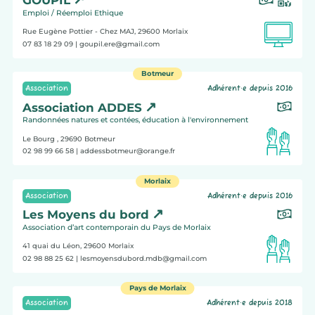
GOUPIL
Emploi / Réemploi Ethique
Rue Eugène Pottier - Chez MAJ, 29600
Morlaix
07 83 18 29 09
| goupil.ere@gmail.com
Botmeur
Association
Adhérent·e depuis 2016
Association ADDES
Randonnées natures et contées, éducation à l'environnement
Le Bourg , 29690
Botmeur
02 98 99 66 58
| addessbotmeur@orange.fr
Morlaix
Association
Adhérent·e depuis 2016
Les Moyens du bord
Association d’art contemporain du Pays de Morlaix
41 quai du Léon, 29600
Morlaix
02 98 88 25 62
| lesmoyensdubord.mdb@gmail.com
Pays de Morlaix
Association
Adhérent·e depuis 2018