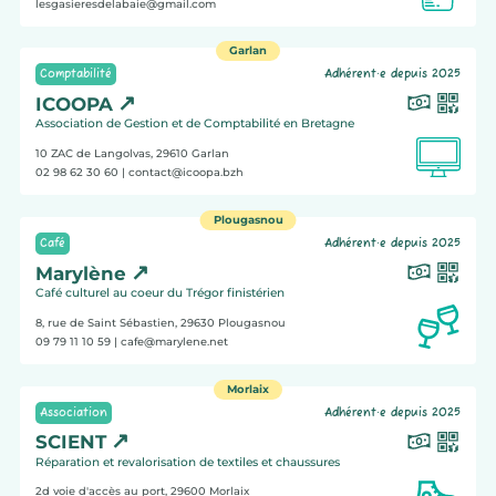
lesgasieresdelabaie@gmail.com
Garlan
Comptabilité
Adhérent·e depuis 2025
ICOOPA
Association de Gestion et de Comptabilité en Bretagne
10 ZAC de Langolvas, 29610
Garlan
02 98 62 30 60
| contact@icoopa.bzh
Plougasnou
Café
Adhérent·e depuis 2025
Marylène
Café culturel au coeur du Trégor finistérien
8, rue de Saint Sébastien, 29630
Plougasnou
09 79 11 10 59
| cafe@marylene.net
Morlaix
Association
Adhérent·e depuis 2025
SCIENT
Réparation et revalorisation de textiles et chaussures
2d voie d'accès au port, 29600
Morlaix