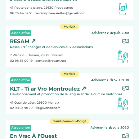
41 Route de la plage, 29630
Plougasnou
06 76 44 32 71
| festivalpileassiettes@gmail.com
Morlaix
Association
Adhérent·e depuis 2016
RESAM
Réseau d'Échanges et de Services aux Associations
7 Place du Dossen, 29600
Morlaix
02 98 88 00 19
| contact@resam.net
Morlaix
Association
Adhérent·e depuis 2018
KLT - Ti ar Vro Montroulez
Développement et promotion de la langue et de la culture bretonnes
41 Quai de Léon, 29600
Morlaix
02 98 63 98 79
| klt@wanadoo.fr
Saint-Jean-du-Doigt
Association
Adhérent·e depuis 2020
En Vrac À l'Ouest