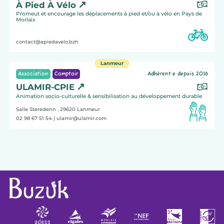
À Pied À Vélo
Promeut et encourage les déplacements à pied et/ou à vélo en Pays de
Morlaix
contact@apiedavelo.bzh
Lanmeur
Association
Comptoir
Adhérent·e depuis 2016
ULAMIR-CPIE
Animation socio-culturelle & sensibilisation au développement durable
Salle Steredenn , 29620
Lanmeur
02 98 67 51 54
| ulamir@ulamir.com