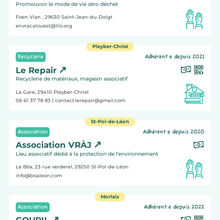
Promouvoir le mode de vie zéro déchet
Foen Vian , 29630
Saint-Jean-du-Doigt
envracalouest@lilo.org
Pleyber-Christ
Recyclerie
Adhérent·e depuis 2021
Le Repair
Recyclerie de matériaux, magasin associatif
La Gare, 29410
Pleyber-Christ
06 61 37 78 83
| contact.lerepair@gmail.com
St-Pol-de-Léon
Association
Adhérent·e depuis 2020
Association VRÀJ
Lieu associatif dédié à la protection de l'environnement
Le Bôa, 23 rue verderel, 29250
St-Pol-de-Léon
info@boaleon.com
Morlaix
Association
Adhérent·e depuis 2022