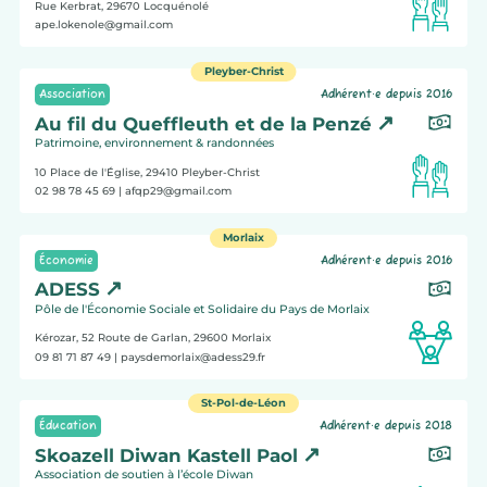
Rue Kerbrat, 29670
Locquénolé
ape.lokenole@gmail.com
Pleyber-Christ
Association
Adhérent·e depuis 2016
Au fil du Queffleuth et de la Penzé
Patrimoine, environnement & randonnées
10 Place de l'Église, 29410
Pleyber-Christ
02 98 78 45 69
| afqp29@gmail.com
Morlaix
Économie
Adhérent·e depuis 2016
ADESS
Pôle de l'Économie Sociale et Solidaire du Pays de Morlaix
Kérozar, 52 Route de Garlan, 29600
Morlaix
09 81 71 87 49
| paysdemorlaix@adess29.fr
St-Pol-de-Léon
Éducation
Adhérent·e depuis 2018
Skoazell Diwan Kastell Paol
Association de soutien à l’école Diwan