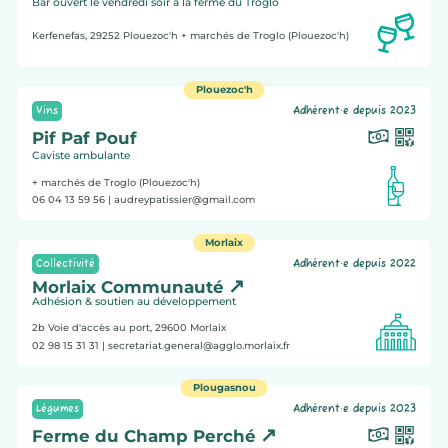
Bar ouvert le vendredi soir à la ferme du Troglo
Kerfenefas, 29252
Plouezoc'h
+ marchés de Troglo (Plouezoc'h)
Plouezoc'h
Vins
Adhérent·e depuis 2023
Pif Paf Pouf
Caviste ambulante
+ marchés de Troglo (Plouezoc'h)
06 04 13 59 56
| audreypatissier@gmail.com
Morlaix
Collectivité
Adhérent·e depuis 2022
Morlaix Communauté
Adhésion & soutien au développement
2b Voie d'accès au port, 29600
Morlaix
02 98 15 31 31
| secretariat.general@agglo.morlaix.fr
Plougasnou
Légumes
Adhérent·e depuis 2023
Ferme du Champ Perché