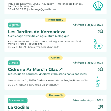
Palud de Kerarmel, 29252
Plouezoc'h
+ marchés de Morlaix,
Lanmeur & Locquirec
06 47 50 03 91
| solenn.gr@gmail.com
Plougasnou
Légumes
Adhérent·e depuis 2024
Les Jardins de Kermadeza
Maraichage diversifié en agriculture biologique
870 Route de Kermadeza, 29630
Plougasnou
+ marchés de
Morlaix, Troglo (Plouezoc'h)
06 24 61 69 89
| beakermadeza@yahoo.fr
Garlan
Cidrerie
Adhérent·e depuis 2024
Cidrerie Ar Marc'h Glaz
Cidres, jus de pommes, vinaigres et boissons non alcoolisées
Mezou Manac'h, 29610
Garlan
+ marchés de Troglo (Plouezoc'h)
06 08 41 08 34
| corum@club-internet.fr
Plouezoc'h
Bar associatif
Adhérent·e depuis 2023
La Godille