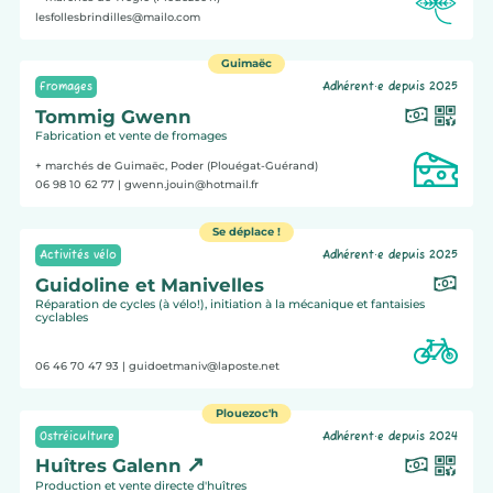
lesfollesbrindilles@mailo.com
Guimaëc
Fromages
Adhérent·e depuis 2025
Tommig Gwenn
Fabrication et vente de fromages
+ marchés de Guimaëc, Poder (Plouégat-Guérand)
06 98 10 62 77
| gwenn.jouin@hotmail.fr
Se déplace !
Activités vélo
Adhérent·e depuis 2025
Guidoline et Manivelles
Réparation de cycles (à vélo!), initiation à la mécanique et fantaisies
cyclables
06 46 70 47 93
| guidoetmaniv@laposte.net
Plouezoc'h
Ostréiculture
Adhérent·e depuis 2024
Huîtres Galenn
Production et vente directe d'huîtres