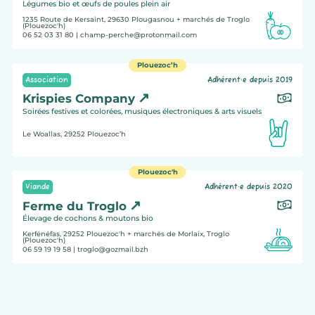
Légumes bio et œufs de poules plein air
1235 Route de Kersaint, 29630
Plougasnou
+ marchés de Troglo
(Plouezoc'h)
06 52 03 31 80
| champ-perche@protonmail.com
Plouezoc’h
Association
Adhérent·e depuis 2019
Krispies Company
Soirées festives et colorées, musiques électroniques & arts visuels
Le Woallas, 29252
Plouezoc’h
Plouezoc'h
Viande
Adhérent·e depuis 2020
Ferme du Troglo
Élevage de cochons & moutons bio
Kerfénéfas, 29252
Plouezoc'h
+ marchés de Morlaix, Troglo
(Plouezoc'h)
06 59 19 19 58
| troglo@gozmail.bzh