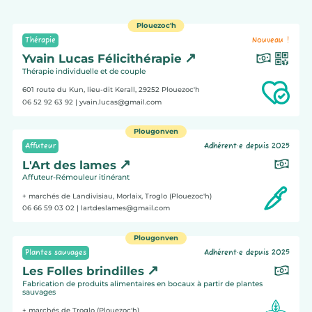
Plouezoc'h
Thérapie
Nouveau !
Yvain Lucas Félicithérapie
Thérapie individuelle et de couple
601 route du Kun, lieu-dit Kerall, 29252
Plouezoc'h
06 52 92 63 92
| yvain.lucas@gmail.com
Plougonven
Affuteur
Adhérent·e depuis 2025
L'Art des lames
Affuteur-Rémouleur itinérant
+ marchés de Landivisiau, Morlaix, Troglo (Plouezoc'h)
06 66 59 03 02
| lartdeslames@gmail.com
Plougonven
Plantes sauvages
Adhérent·e depuis 2025
Les Folles brindilles
Fabrication de produits alimentaires en bocaux à partir de plantes
sauvages
+ marchés de Troglo (Plouezoc'h)